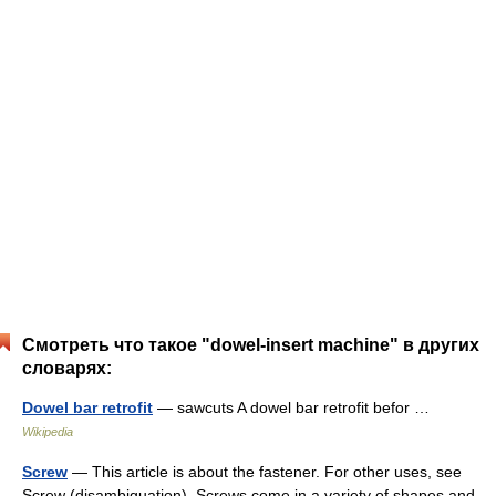
Смотреть что такое "dowel-insert machine" в других
словарях:
Dowel bar retrofit
— sawcuts A dowel bar retrofit befor …
Wikipedia
Screw
— This article is about the fastener. For other uses, see
Screw (disambiguation). Screws come in a variety of shapes and